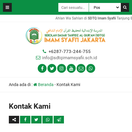
Ahlan Wa Sahlan di
SDTQ Imam Syafii
Tanjung Bar
+6287-773-244-755
info@sdtqimamsyafii.sch.id
Anda ada di :
Beranda
-
Kontak Kami
Kontak Kami