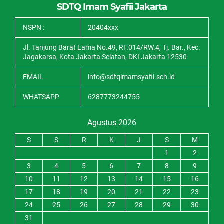
SDTQ Imam Syafii Jakarta
NSPN :
20404xxx
Jl. Tanjung Barat Lama No.49, RT.014/RW.4, Tj. Bar., Kec.
Jagakarsa, Kota Jakarta Selatan, DKI Jakarta 12530
EMAIL
info@sdtqimamsyafii.sch.id
WHATSAPP
6287773244755
Agustus 2026
S
S
R
K
J
S
M
1
2
3
4
5
6
7
8
9
10
11
12
13
14
15
16
17
18
19
20
21
22
23
24
25
26
27
28
29
30
31