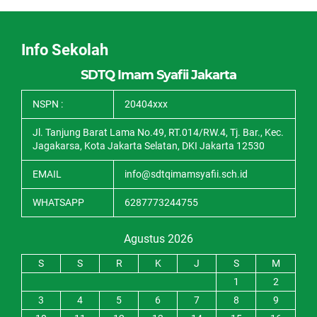
Info Sekolah
SDTQ Imam Syafii Jakarta
NSPN :
20404xxx
Jl. Tanjung Barat Lama No.49, RT.014/RW.4, Tj. Bar., Kec.
Jagakarsa, Kota Jakarta Selatan, DKI Jakarta 12530
EMAIL
info@sdtqimamsyafii.sch.id
WHATSAPP
6287773244755
Agustus 2026
S
S
R
K
J
S
M
1
2
3
4
5
6
7
8
9