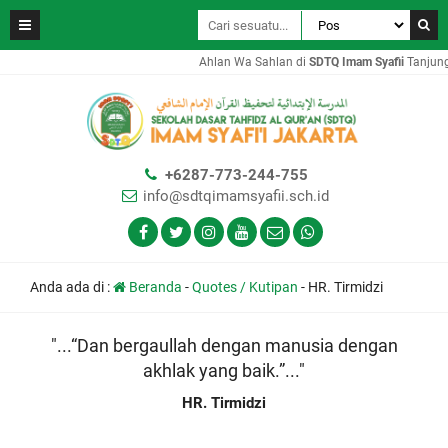
Ahlan Wa Sahlan di
SDTQ Imam Syafii
Tanjung 
+6287-773-244-755
info@sdtqimamsyafii.sch.id
Anda ada di :
Beranda
-
Quotes / Kutipan
-
HR. Tirmidzi
"...“Dan bergaullah dengan manusia dengan
akhlak yang baik.”..."
HR. Tirmidzi