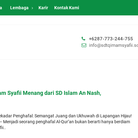
ta
Lembaga
Karir
Kontak Kami
+6287-773-244-755
info@sdtqimamsyafii.sc
m Syafii Menang dari SD Islam An Nash,
 Sekadar Penghafal: Semangat Juang dan Ukhuwah di Lapangan Hijau!
 – Menjadi seorang penghafal Al-Qur’an bukan berarti hanya berdiam
ii..