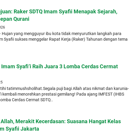
ujuan: Raker SDTQ Imam Syafii Menapak Sejarah,
epan Qurani
2026
– Hujan yang mengguyur ibu kota tidak menyurutkan langkah para
m Syafii sukses menggelar Rapat Kerja (Raker) Tahunan dengan tema
 Imam Syafi’i Raih Juara 3 Lomba Cerdas Cermat
25
atihi tatimmushsholihat.Segala puji bagi Allah atas nikmat dan karunia-
i kembali menorehkan prestasi gemilang! Pada ajang IMFEST (IHBS
 Lomba Cerdas Cermat SDTQ..
Allah, Merakit Kecerdasan: Suasana Hangat Kelas
m Syafii Jakarta