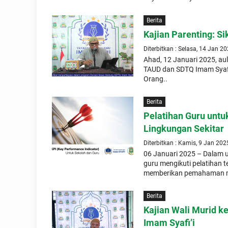
Berita
Kajian Parenting: S
Diterbitkan : Selasa, 14 Jan 2
Ahad, 12 Januari 2025, au
TAUD dan SDTQ Imam Syafi’
Orang..
Berita
Pelatihan Guru untu
Lingkungan Sekitar
Diterbitkan : Kamis, 9 Jan 202
06 Januari 2025 – Dalam u
guru mengikuti pelatihan t
memberikan pemahaman me
Berita
Kajian Wali Murid k
Imam Syafi’i