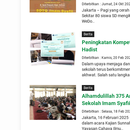
Diterbitkan : Jumat, 24 Okt 20
Jakarta – Pagi yang cerah
Sekitar 80 siswa SD meng
WeDo..
Berita
Peningkatan Kompet
Hadist
Diterbitkan : Kamis, 20 Feb 20
Dalam upaya menjaga dan m
sekolah terus berkomitme
akhwat. Salah satu langka
Berita
Alhamdulillah 375 A
Sekolah Imam Syafi
Diterbitkan : Selasa, 18 Feb 2
Jakarta, 16 Februari 2025
dalam acara Kajian Sunna
Yayasan Cahaya Ilmu..