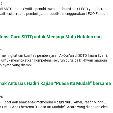
25
 di SDTQ Imam Syafii dipenuhi tawa dan bunyi blok LEGO yang beradu.
ikuti sesi perdana pembelajaran robotika menggunakan LEGO Education
ensi Guru SDTQ untuk Menjaga Mutu Hafalan dan
25
eningkatkan kualitas pembelajaran Al-Qur’an di SDTQ Imam Syafi’i,
n untuk meningkatkan kompetensi seluruh guru, baik ikhwan maupun
h nyata yang diambil..
nak Antusias Hadiri Kajian “Puasa Itu Mudah” bersama
i
025
 – Keceriaan anak-anak memenuhi Masjid Nurul Amal, Pasar Minggu,
h Untuk Anak bertema “Puasa Itu Mudah!”. Acara yang diadakan oleh