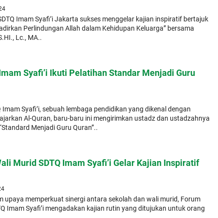
24
DTQ Imam Syafi’i Jakarta sukses menggelar kajian inspiratif bertajuk
irkan Perlindungan Allah dalam Kehidupan Keluarga” bersama
.HI., Lc., MA..
mam Syafi’i Ikuti Pelatihan Standar Menjadi Guru
Imam Syafi’i, sebuah lembaga pendidikan yang dikenal dengan
arkan Al-Quran, baru-baru ini mengirimkan ustadz dan ustadzahnya
 “Standard Menjadi Guru Quran”..
li Murid SDTQ Imam Syafi’i Gelar Kajian Inspiratif
24
 upaya memperkuat sinergi antara sekolah dan wali murid, Forum
Q Imam Syafi’i mengadakan kajian rutin yang ditujukan untuk orang