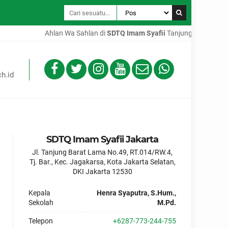
Ahlan Wa Sahlan di
SDTQ Imam Syafii
Tanjung Barat Jakarta S
h.id
SDTQ Imam Syafii Jakarta
Jl. Tanjung Barat Lama No.49, RT.014/RW.4,
Tj. Bar., Kec. Jagakarsa, Kota Jakarta Selatan,
DKI Jakarta 12530
Kepala
Henra Syaputra, S.Hum.,
Sekolah
M.Pd.
Telepon
+6287-773-244-755