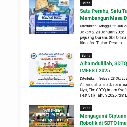
Berita
Satu Perahu, Satu T
Membangun Masa D
Diterbitkan : Minggu, 25 Jan 
Jakarta, 24 Januari 2026 
pejuang Qurani. SDTQ Ima
filosofis: “Dalam Perahu..
Berita
Alhamdulillah, SDTQ
IMFEST 2025
Diterbitkan : Selasa, 28 Okt 20
Alhamdulillahilladzi bini’m
Nya, Tim SDTQ Imam Syafi’
Festival) Tahun 2025, tim
Berita
Mengagumi Ciptaan 
Robotik di SDTQ Ima