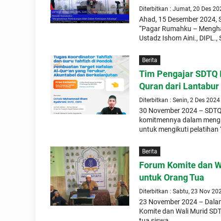
Diterbitkan : Jumat, 20 Des 20
Ahad, 15 Desember 2024, S
“Pagar Rumahku – Menghad
Ustadz Ishom Aini., DIPL., S
Berita
Tim Pengajar SDTQ I
Quran dari Lantabur
Diterbitkan : Senin, 2 Des 2024
30 November 2024 – SDTQ 
komitmennya dalam mengaj
untuk mengikuti pelatihan
Berita
Forum Komite dan Wa
untuk Orang Tua
Diterbitkan : Sabtu, 23 Nov 20
23 November 2024 – Dalam
Komite dan Wali Murid SDT
tua siswa...